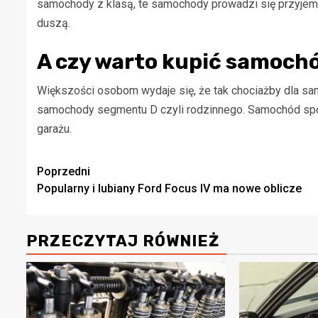
samochody z klasą, te samochody prowadzi się przyjem
duszą.
A czy warto kupić samoch
Większości osobom wydaje się, że tak chociażby dla same
samochody segmentu D czyli rodzinnego. Samochód sp
garażu.
Zobacz
Poprzedni
Popularny i lubiany Ford Focus IV ma nowe oblicze
wpisy
PRZECZYTAJ RÓWNIEŻ