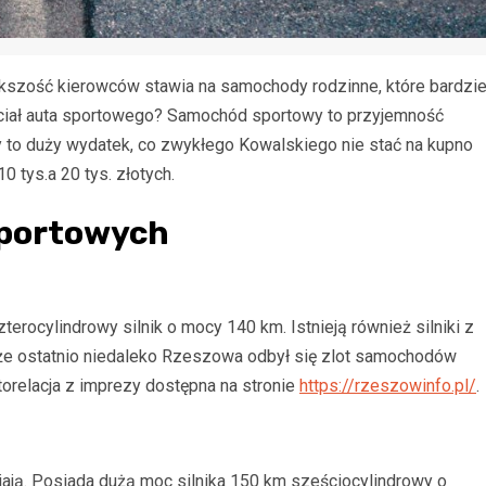
szość kierowców stawia na samochody rodzinne, które bardzie
chciał auta sportowego? Samochód sportowy to przyjemność
to duży wydatek, co zwykłego Kowalskiego nie stać na kupno
0 tys.a 20 tys. złotych.
sportowych
rocylindrowy silnik o mocy 140 km. Istnieją również silniki z
, że ostatnio niedaleko Rzeszowa odbył się zlot samochodów
orelacja z imprezy dostępna na stronie
https://rzeszowinfo.pl/
.
ają. Posiada dużą moc silnika 150 km sześciocylindrowy o