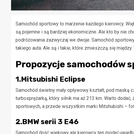
Samochód sportowy to marzenie każdego kierowcy. Więk
są pojemne i są bardziej ekonomiczne. Ale kto by nie 
podróżowania zazwyczaj we dwoje. Samochód sportowy 
takiego auta. Ale są i takie, które zmieszczą się między 1
Propozycje samochodów 
1.Mitsubishi Eclipse
Samochód świetny mały opływowy kształt, pod maską czte
turbosprężarką, który silnik ma aż 213 km. Warto dodać
sportowych, a przede wszystkim marki Mitshubishi – fot
2.BMW serii 3 E46
Samochód dość wiekowy ale kierowcy ten model uwielbi