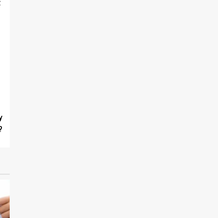
z
y
?