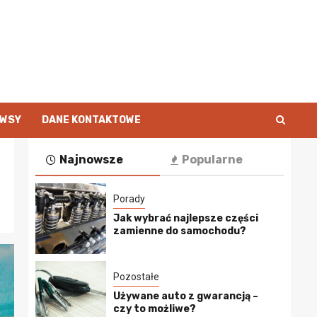
EWSY
DANE KONTAKTOWE
Najnowsze
Popularne
Porady
Jak wybrać najlepsze części
zamienne do samochodu?
Pozostałe
Używane auto z gwarancją –
czy to możliwe?