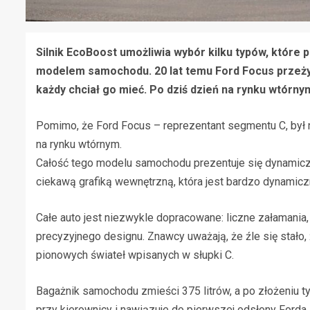
Silnik EcoBoost umożliwia wybór kilku typów, które
modelem samochodu. 20 lat temu Ford Focus przeży
każdy chciał go mieć. Po dziś dzień na rynku wtórny
Pomimo, że Ford Focus – reprezentant segmentu C, był n
na rynku wtórnym.
Całość tego modelu samochodu prezentuje się dynamiczn
ciekawą grafiką wewnętrzną, która jest bardzo dynamicz
Całe auto jest niezwykle dopracowane: liczne załamania,
precyzyjnego designu. Znawcy uważają, że źle się stało,
pionowych świateł wpisanych w słupki C.
Bagażnik samochodu zmieści 375 litrów, a po złożeniu t
przy kierownicy i nawiązuje do pierwszej odsłony Forda 