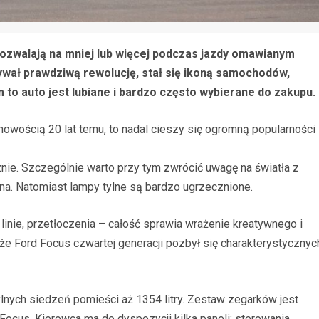
 pozwalają na mniej lub więcej podczas jazdy omawianym
wał prawdziwą rewolucję, stał się ikoną samochodów,
m to auto jest lubiane i bardzo często wybierane do zakupu.
owością 20 lat temu, to nadal cieszy się ogromną popularności
ie. Szczególnie warto przy tym zwrócić uwagę na światła z
na. Natomiast lampy tylne są bardzo ugrzecznione.
 linie, przetłoczenia – całość sprawia wrażenie kreatywnego i
 że Ford Focus czwartej generacji pozbył się charakterystycznyc
ylnych siedzeń pomieści aż 1354 litry. Zestaw zegarków jest
Focus. Kierowca ma do dyspozycji kilka paneli: sterowania