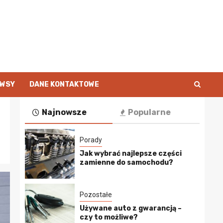
EWSY
DANE KONTAKTOWE
Najnowsze
Popularne
Porady
Jak wybrać najlepsze części
zamienne do samochodu?
Pozostałe
Używane auto z gwarancją –
czy to możliwe?