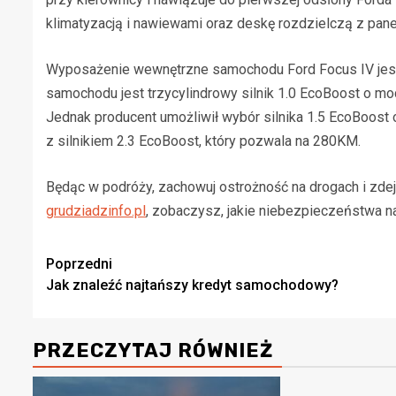
klimatyzacją i nawiewami oraz deskę rozdzielczą z pan
Wyposażenie wewnętrzne samochodu Ford Focus IV jest
samochodu jest trzycylindrowy silnik 1.0 EcoBoost o moc
Jednak producent umożliwił wybór silnika 1.5 EcoBoos
z silnikiem 2.3 EcoBoost, który pozwala na 280KM.
Będąc w podróży, zachowuj ostrożność na drogach i zdej
grudziadzinfo.pl
, zobaczysz, jakie niebezpieczeństwa naj
Zobacz
Poprzedni
Jak znaleźć najtańszy kredyt samochodowy?
wpisy
PRZECZYTAJ RÓWNIEŻ